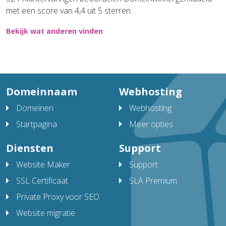
met een score van 4,4 uit 5 sterren.
Bekijk wat anderen vinden
Domeinnaam
Webhosting
Domeinen
Webhosting
Startpagina
Meer opties
Diensten
Support
Website Maker
Support
SSL Certificaat
SLA Premium
Private Proxy voor SEO
Website migratie