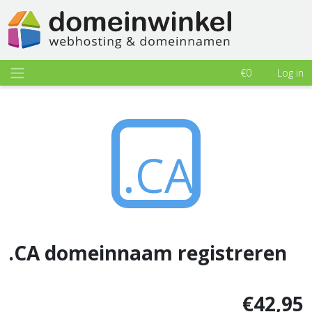
€0
Log in
.CA
.CA domeinnaam registreren
€42,95