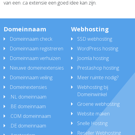
van een .ca extensie een goed idee kan zijn.
Domeinnaam
Webhosting
Domeinnaam check
SSD webhosting
Domeinnaam registreren
WordPress hosting
Domeinnaam verhuizen
Joomla hosting
Nieuwe domeinextensies
Prestashop hosting
Domeinnaam veiling
Meer ruimte nodig?
Domeinextensies
Webhosting bij
Domeinwinkel
.NL domeinnaam
Groene webhosting
.BE domeinnaam
Website maken
.COM domeinnaam
Snelle Hosting
.DE domeinnaam
Reseller Webhosting