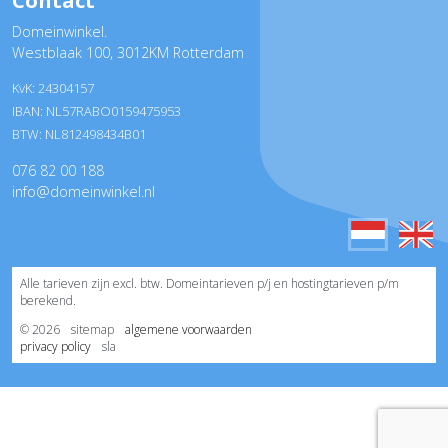
Contact
Domeinwinkel.
Westblaak 100
,
3012KM Rotterdam
KvK: 24304157
IBAN: NL57RABO0159475953
BTW: NL812498434B01
076 82 00 188
info@domeinwinkel.nl
Alle tarieven zijn excl. btw. Domeintarieven p/j en hostingtarieven p/m
berekend.
© 2026
sitemap
algemene voorwaarden
privacy policy
sla