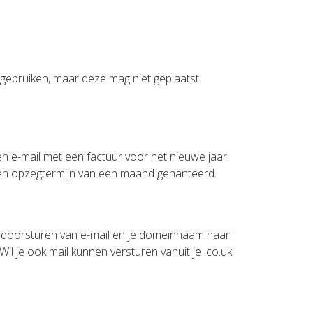
k gebruiken, maar deze mag niet geplaatst
en e-mail met een factuur voor het nieuwe jaar.
een opzegtermijn van een maand gehanteerd.
et doorsturen van e-mail en je domeinnaam naar
il je ook mail kunnen versturen vanuit je .co.uk