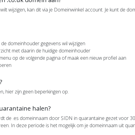
t wijzigen, kan dit via je Domeinwinkel account. Je kunt de 
 de domeinhouder gegevens wil wijzigen
erzicht met daarin de huidige domeinhouder
apmenu op de volgende pagina of maak een nieuw profiel aan
voeren
?
, hier zijn geen beperkingen op.
quarantaine halen?
t de .es domeinnaam door SIDN in quarantaine gezet voor 30 
een. In deze periode is het mogelijk om je domeinnaam uit quar