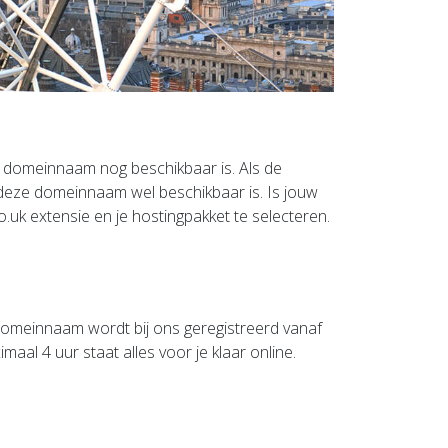
e domeinnaam nog beschikbaar is. Als de
 deze domeinnaam wel beschikbaar is. Is jouw
uk extensie en je hostingpakket te selecteren.
 domeinnaam wordt bij ons geregistreerd vanaf
aal 4 uur staat alles voor je klaar online.