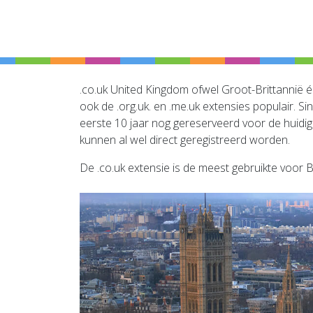
.co.uk United Kingdom ofwel Groot-Brittannië éé
ook de .org.uk. en .me.uk extensies populair. S
eerste 10 jaar nog gereserveerd voor de huid
kunnen al wel direct geregistreerd worden.
De .co.uk extensie is de meest gebruikte voor B