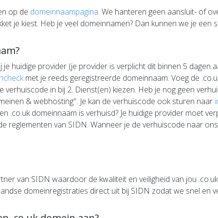
den op de
domeinnaampagina
. We hanteren geen aansluit- of ov
akket je kiest. Heb je veel domeinnamen? Dan kunnen we je een 
aam?
huidige provider (je provider is verplicht dit binnen 5 dagen aan
ncheck
met je reeds geregistreerde domeinnaam. Voeg de .co.
 je verhuiscode in bij 2. Dienst(en) kiezen. Heb je nog geen ver
omeinen & webhosting". Je kan de verhuiscode ook sturen naar
een .co.uk domeinnaam is verhuisd? Je huidige provider moet ve
 de reglementen van SIDN. Wanneer je de verhuiscode naar ons
artner van SIDN waardoor de kwaliteit en veiligheid van jou .c
andse domeinregistraties direct uit bij SIDN zodat we snel en v
en .co.uk domein aan?