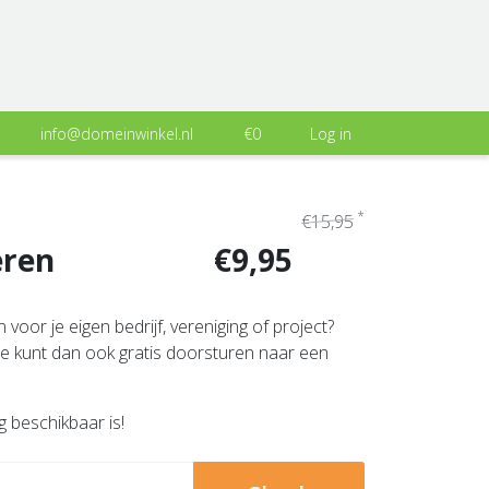
info@domeinwinkel.nl
€0
Log in
*
€15,95
eren
€9,95
voor je eigen bedrijf, vereniging of project?
Je kunt dan ook gratis doorsturen naar een
 beschikbaar is!