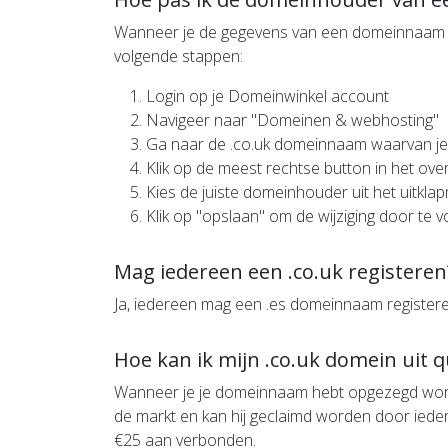
Wanneer je de gegevens van een domeinnaam wil
volgende stappen:
Login op je Domeinwinkel account
Navigeer naar "Domeinen & webhosting"
Ga naar de .co.uk domeinnaam waarvan je
Klik op de meest rechtse button in het ov
Kies de juiste domeinhouder uit het uitkl
Klik op "opslaan" om de wijziging door te 
Mag iedereen een .co.uk registeren
Ja, iedereen mag een .es domeinnaam registeren
Hoe kan ik mijn .co.uk domein uit 
Wanneer je je domeinnaam hebt opgezegd word
de markt en kan hij geclaimd worden door ieder
€25 aan verbonden.