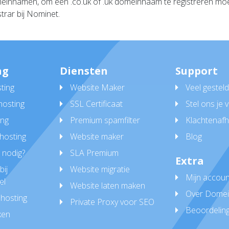
domeinnamen, om een .co.uk of .uk domeinnaam te registreren moe
trar bij Nominet.
ng
Diensten
Support
ting
Website Maker
Veel gestel
osting
SSL Certificaat
Stel ons je 
ing
Premium spamfilter
Klachtenafh
hosting
Website maker
Blog
 nodig?
SLA Premium
Extra
ij
Website migratie
Mijn accoun
el
Website laten maken
Over Domei
hosting
Private Proxy voor SEO
Beoordelin
ken