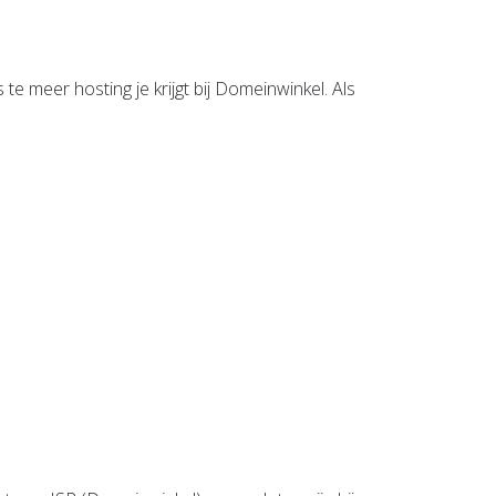
e meer hosting je krijgt bij Domeinwinkel. Als