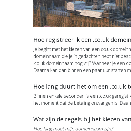
Hoe registreer ik een .co.uk dome
Je begint met het kiezen van een co.uk domein
domeinnaam die je in gedachten hebt niet besc
.co.uk domeinnaam nog vrij? Wanneer je een dom
Daarna kan dan binnen een paar uur starten me
Hoe lang duurt het om een .co.uk t
Binnen enkele seconden is een .co.uk geregist
het moment dat de betaling ontvangen is. Daarna
Wat zijn de regels bij het kiezen 
Hoe lang moet mijn domeinnaam zijn?