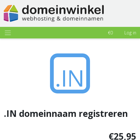
€0
Log in
.IN
.IN domeinnaam registreren
€25,95