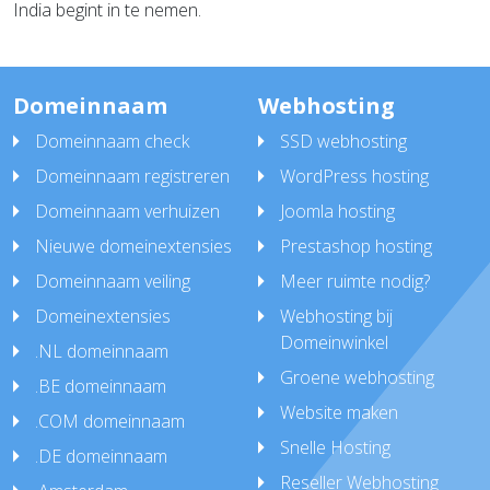
India begint in te nemen.
Domeinnaam
Webhosting
Domeinnaam check
SSD webhosting
Domeinnaam registreren
WordPress hosting
Domeinnaam verhuizen
Joomla hosting
Nieuwe domeinextensies
Prestashop hosting
Domeinnaam veiling
Meer ruimte nodig?
Domeinextensies
Webhosting bij
Domeinwinkel
.NL domeinnaam
Groene webhosting
.BE domeinnaam
Website maken
.COM domeinnaam
Snelle Hosting
.DE domeinnaam
Reseller Webhosting