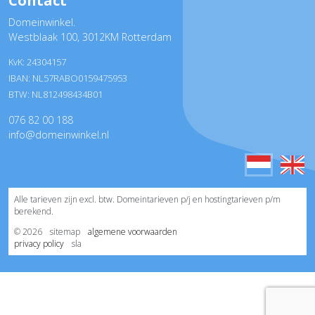
Contact
Domeinwinkel.
Westblaak 100
,
3012KM Rotterdam
KvK: 24304157
IBAN: NL57RABO0159475953
BTW: NL812498434B01
076 82 00 188
info@domeinwinkel.nl
Alle tarieven zijn excl. btw. Domeintarieven p/j en hostingtarieven p/m
berekend.
© 2026
sitemap
algemene voorwaarden
privacy policy
sla