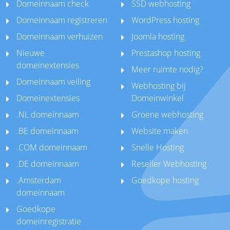
Domeinnaam check
SSD webhosting
Domeinnaam registreren
WordPress hosting
Domeinnaam verhuizen
Joomla hosting
Nieuwe
Prestashop hosting
domeinextensies
Meer ruimte nodig?
Domeinnaam veiling
Webhosting bij
Domeinextensies
Domeinwinkel
.NL domeinnaam
Groene webhosting
.BE domeinnaam
Website maken
.COM domeinnaam
Snelle Hosting
.DE domeinnaam
Reseller Webhosting
.Amsterdam
Goedkope hosting
domeinnaam
Goedkope
domeinregistratie