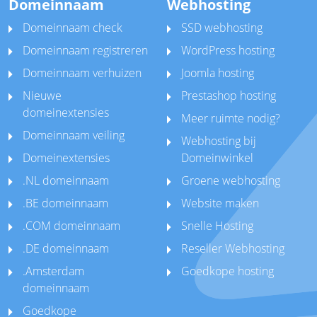
Domeinnaam
Webhosting
Domeinnaam check
SSD webhosting
Domeinnaam registreren
WordPress hosting
Domeinnaam verhuizen
Joomla hosting
Nieuwe
Prestashop hosting
domeinextensies
Meer ruimte nodig?
Domeinnaam veiling
Webhosting bij
Domeinextensies
Domeinwinkel
.NL domeinnaam
Groene webhosting
.BE domeinnaam
Website maken
.COM domeinnaam
Snelle Hosting
.DE domeinnaam
Reseller Webhosting
.Amsterdam
Goedkope hosting
domeinnaam
Goedkope