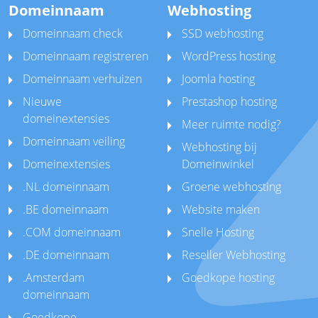
Domeinnaam
Webhosting
Domeinnaam check
SSD webhosting
Domeinnaam registreren
WordPress hosting
Domeinnaam verhuizen
Joomla hosting
Nieuwe
Prestashop hosting
domeinextensies
Meer ruimte nodig?
Domeinnaam veiling
Webhosting bij
Domeinextensies
Domeinwinkel
.NL domeinnaam
Groene webhosting
.BE domeinnaam
Website maken
.COM domeinnaam
Snelle Hosting
.DE domeinnaam
Reseller Webhosting
.Amsterdam
Goedkope hosting
domeinnaam
Goedkope