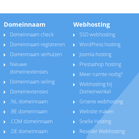
Domeinnaam
Webhosting
Domeinnaam check
SSD webhosting
Domeinnaam registreren
WordPress hosting
Domeinnaam verhuizen
Joomla hosting
Nieuwe
Prestashop hosting
domeinextensies
Meer ruimte nodig?
Domeinnaam veiling
Webhosting bij
Domeinextensies
Domeinwinkel
.NL domeinnaam
Groene webhosting
.BE domeinnaam
Website maken
.COM domeinnaam
Snelle Hosting
.DE domeinnaam
Reseller Webhosting