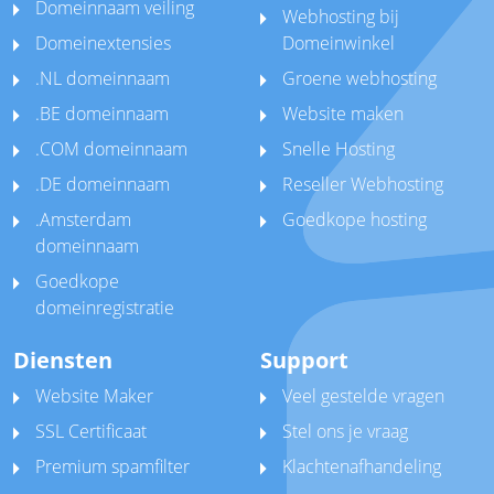
Domeinnaam veiling
Webhosting bij
Domeinextensies
Domeinwinkel
.NL domeinnaam
Groene webhosting
.BE domeinnaam
Website maken
.COM domeinnaam
Snelle Hosting
.DE domeinnaam
Reseller Webhosting
.Amsterdam
Goedkope hosting
domeinnaam
Goedkope
domeinregistratie
Diensten
Support
Website Maker
Veel gestelde vragen
SSL Certificaat
Stel ons je vraag
Premium spamfilter
Klachtenafhandeling