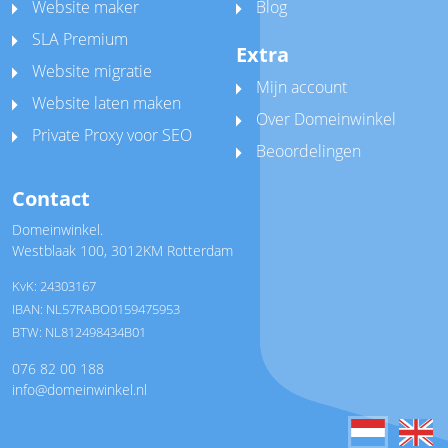
Website maker
Blog
SLA Premium
Extra
Website migratie
Mijn account
Website laten maken
Over Domeinwinkel
Private Proxy voor SEO
Beoordelingen
Contact
Domeinwinkel.
Westblaak 100
,
3012KM Rotterdam
KvK: 24303167
IBAN: NL57RABO0159475953
BTW: NL812498434B01
076 82 00 188
info@domeinwinkel.nl