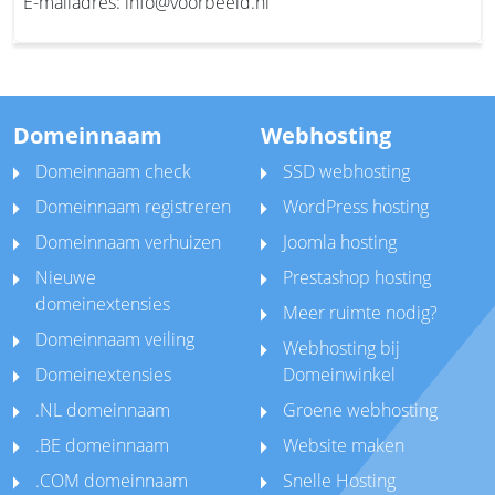
E-mailadres: info@voorbeeld.nl
Domeinnaam
Webhosting
Domeinnaam check
SSD webhosting
Domeinnaam registreren
WordPress hosting
Domeinnaam verhuizen
Joomla hosting
Nieuwe
Prestashop hosting
domeinextensies
Meer ruimte nodig?
Domeinnaam veiling
Webhosting bij
Domeinextensies
Domeinwinkel
.NL domeinnaam
Groene webhosting
.BE domeinnaam
Website maken
.COM domeinnaam
Snelle Hosting