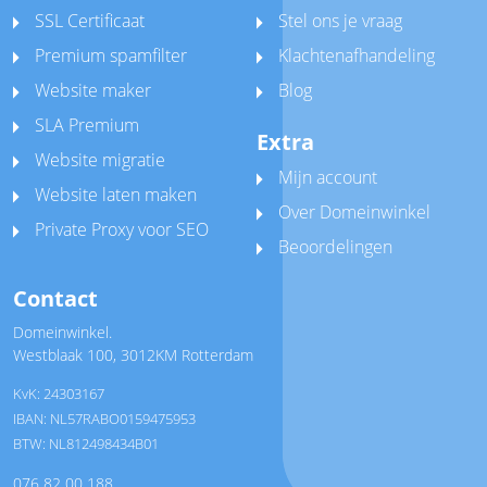
SSL Certificaat
Stel ons je vraag
Premium spamfilter
Klachtenafhandeling
Website maker
Blog
SLA Premium
Extra
Website migratie
Mijn account
Website laten maken
Over Domeinwinkel
Private Proxy voor SEO
Beoordelingen
Contact
Domeinwinkel.
Westblaak 100
,
3012KM Rotterdam
KvK: 24303167
IBAN: NL57RABO0159475953
BTW: NL812498434B01
076 82 00 188