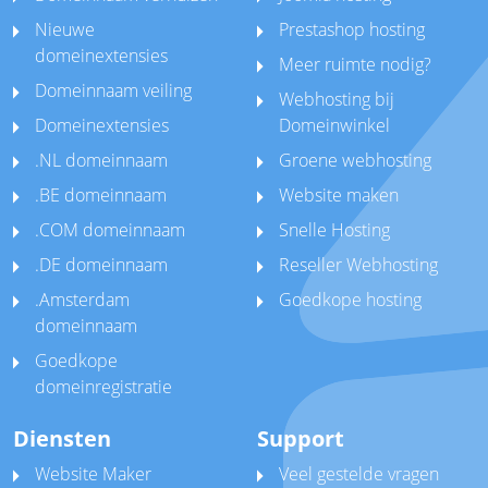
Nieuwe
Prestashop hosting
domeinextensies
Meer ruimte nodig?
Domeinnaam veiling
Webhosting bij
Domeinextensies
Domeinwinkel
.NL domeinnaam
Groene webhosting
.BE domeinnaam
Website maken
.COM domeinnaam
Snelle Hosting
.DE domeinnaam
Reseller Webhosting
.Amsterdam
Goedkope hosting
domeinnaam
Goedkope
domeinregistratie
Diensten
Support
Website Maker
Veel gestelde vragen