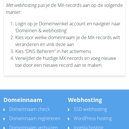
Met webhosting
pas je de MX-records aan op de volgende
manier:
Login op je Domeinwinkel account en navigeer naar
‘Domeinen & webhosting’
Kies voor welke domeinnaam je de MX-records wilt
veranderen en vink deze aan
Kies “DNS Beheren” in het actiemenu
Verwijder de huidige MX-records en voeg nieuwe
toe door een nieuwe record aan te maken.
Domeinnaam
Webhosting
Domeinnaam check
SSD webhosting
Domeinnaam registreren
WordPress hosting
Domeinnaam verhuizen
Joomla hosting