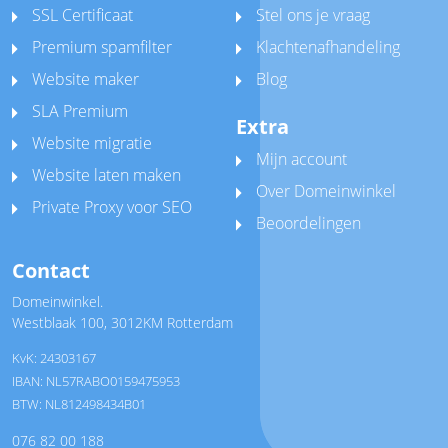
SSL Certificaat
Stel ons je vraag
Premium spamfilter
Klachtenafhandeling
Website maker
Blog
SLA Premium
Extra
Website migratie
Mijn account
Website laten maken
Over Domeinwinkel
Private Proxy voor SEO
Beoordelingen
Contact
Domeinwinkel.
Westblaak 100
,
3012KM Rotterdam
KvK: 24303167
IBAN: NL57RABO0159475953
BTW: NL812498434B01
076 82 00 188