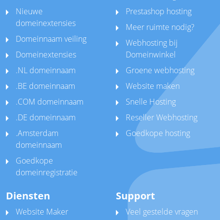
Nieuwe
Prestashop hosting
domeinextensies
Meer ruimte nodig?
Domeinnaam veiling
Webhosting bij
Domeinextensies
Domeinwinkel
.NL domeinnaam
Groene webhosting
.BE domeinnaam
Website maken
.COM domeinnaam
Snelle Hosting
.DE domeinnaam
Reseller Webhosting
.Amsterdam
Goedkope hosting
domeinnaam
Goedkope
domeinregistratie
Diensten
Support
Website Maker
Veel gestelde vragen