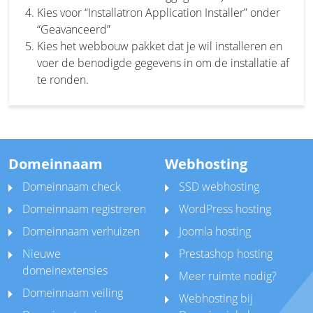
Kies voor “Installatron Application Installer” onder
“Geavanceerd”
Kies het webbouw pakket dat je wil installeren en
voer de benodigde gegevens in om de installatie af
te ronden.
Domeinnaam
Webhosting
Domeinnaam check
SSD webhosting
Domeinnaam registreren
WordPress hosting
Domeinnaam verhuizen
Joomla hosting
Nieuwe
Prestashop hosting
domeinextensies
Meer ruimte nodig?
Domeinnaam veiling
Webhosting bij