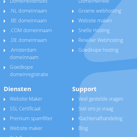
Domeinextensies
Domeinwinkel
.NL domeinnaam
Groene webhosting
.BE domeinnaam
Website maken
.COM domeinnaam
Snelle Hosting
.DE domeinnaam
Reseller Webhosting
.Amsterdam
Goedkope hosting
domeinnaam
Goedkope
domeinregistratie
Diensten
Support
Website Maker
Veel gestelde vragen
SSL Certificaat
Stel ons je vraag
Premium spamfilter
Klachtenafhandeling
Website maker
Blog