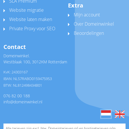
SLA Premium
Extra
Website migratie
Mijn account
Website laten maken
Over Domeinwinkel
Private Proxy voor SEO
Beoordelingen
Contact
Domeinwinkel.
Westblaak 100
,
3012KM Rotterdam
KvK: 24303167
IBAN: NL57RABO0159475953
BTW: NL812498434B01
076 82 00 188
info@domeinwinkel.nl
Alle tarieven zijn excl. btw. Domeintarieven p/j en hostingtarieven p/m