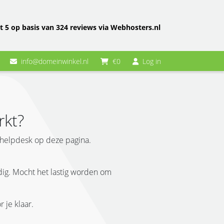
t 5 op basis van 324 reviews via Webhosters.nl
info@domeinwinkel.nl
€0
Log in
rkt?
 helpdesk op deze pagina.
ndig. Mocht het lastig worden om
 je klaar.