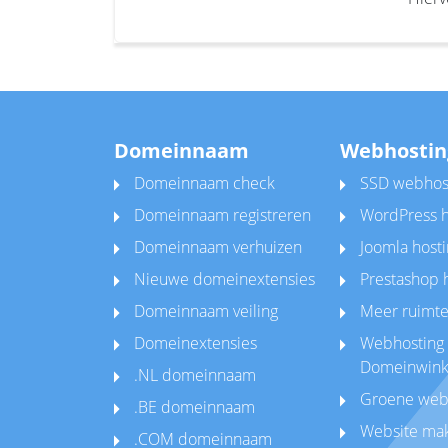
Domeinnaam
Webhostin
Domeinnaam check
SSD webhos
Domeinnaam registreren
WordPress h
Domeinnaam verhuizen
Joomla hosti
Nieuwe domeinextensies
Prestashop 
Domeinnaam veiling
Meer ruimte
Domeinextensies
Webhosting 
Domeinwink
.NL domeinnaam
Groene web
.BE domeinnaam
Website ma
.COM domeinnaam