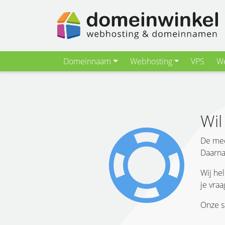
Domeinnaam
Webhosting
VPS
We
Wil
De mee
Daarna
Wij he
je vra
Onze s