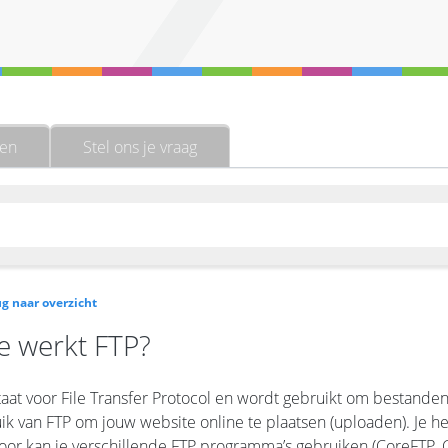
gen
Stel ons je vraag
g naar overzicht
e werkt FTP?
taat voor File Transfer Protocol en wordt gebruikt om bestanden
ik van FTP om jouw website online te plaatsen (uploaden). Je 
oor kan je verschillende FTP programma’s gebruiken (CoreFTP, C