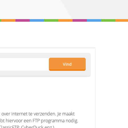
Vind
 over internet te verzenden. Je maakt
hebt hiervoor een FTP programma nodig.
lassicFTP, CyberDuck enz.).