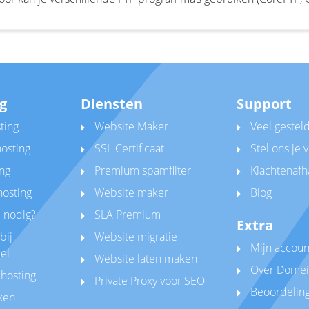
g
Diensten
Support
ting
Website Maker
Veel gestel
osting
SSL Certificaat
Stel ons je 
ng
Premium spamfilter
Klachtenafh
hosting
Website maker
Blog
 nodig?
SLA Premium
Extra
bij
Website migratie
Mijn accoun
el
Website laten maken
Over Domei
hosting
Private Proxy voor SEO
Beoordelin
ken