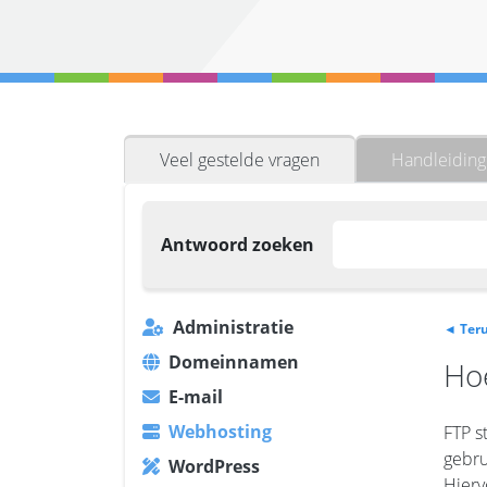
Veel gestelde vragen
Handleidin
Antwoord zoeken
Administratie
◄ Teru
Domeinnamen
Ho
E-mail
Webhosting
FTP s
gebru
WordPress
Hierv