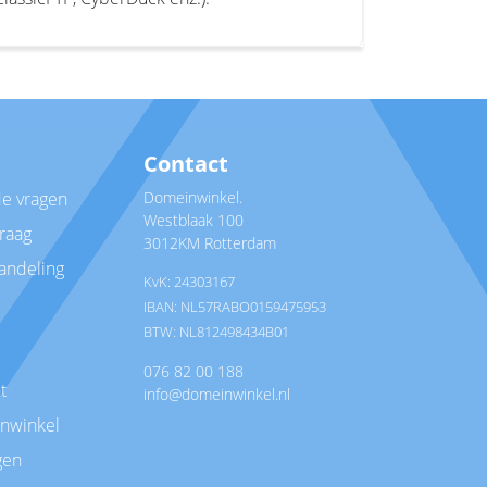
Contact
de vragen
Domeinwinkel.
Westblaak 100
vraag
3012KM Rotterdam
andeling
KvK: 24303167
IBAN: NL57RABO0159475953
BTW: NL812498434B01
076 82 00 188
t
info@domeinwinkel.nl
nwinkel
gen