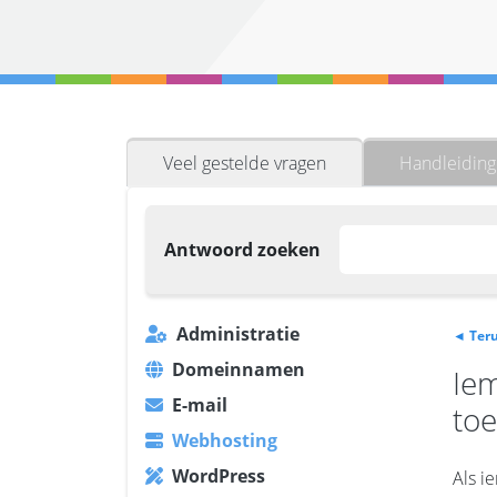
Veel gestelde vragen
Handleidin
Antwoord zoeken
Administratie
◄ Teru
Domeinnamen
Iem
E-mail
to
Webhosting
WordPress
Als i