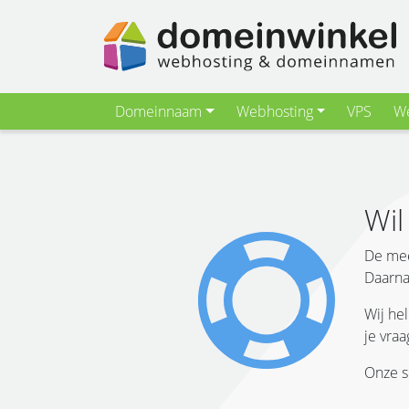
Domeinnaam
Webhosting
VPS
We
Wil
De mee
Daarna
Wij he
je vra
Onze s