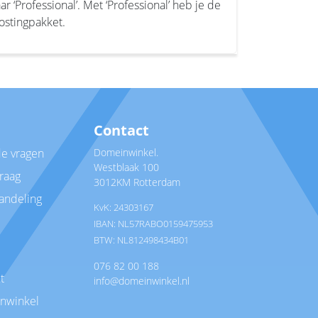
‘Professional’. Met ‘Professional’ heb je de
stingpakket.
Contact
de vragen
Domeinwinkel.
Westblaak 100
vraag
3012KM Rotterdam
andeling
KvK: 24303167
IBAN: NL57RABO0159475953
BTW: NL812498434B01
076 82 00 188
t
info@domeinwinkel.nl
nwinkel