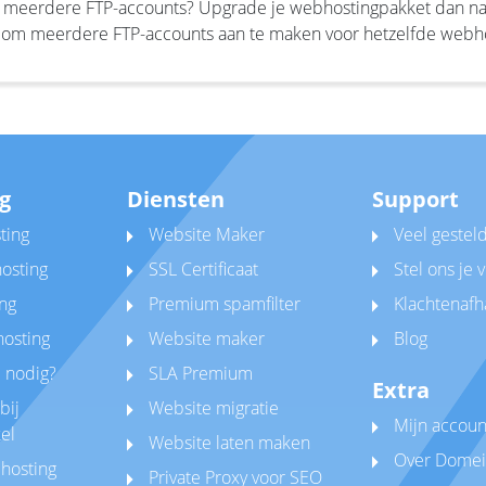
r meerdere FTP-accounts? Upgrade je webhostingpakket dan naar 
 om meerdere FTP-accounts aan te maken voor hetzelfde webho
g
Diensten
Support
ting
Website Maker
Veel gestel
osting
SSL Certificaat
Stel ons je 
ng
Premium spamfilter
Klachtenafh
hosting
Website maker
Blog
 nodig?
SLA Premium
Extra
bij
Website migratie
Mijn accoun
el
Website laten maken
Over Domei
hosting
Private Proxy voor SEO