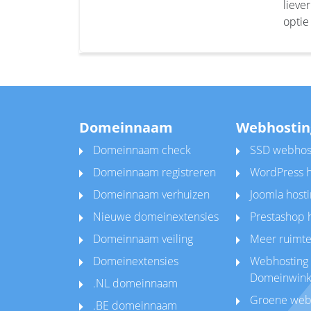
lieve
optie
Domeinnaam
Webhostin
Domeinnaam check
SSD webhos
Domeinnaam registreren
WordPress h
Domeinnaam verhuizen
Joomla hosti
Nieuwe domeinextensies
Prestashop 
Domeinnaam veiling
Meer ruimte
Domeinextensies
Webhosting 
Domeinwink
.NL domeinnaam
Groene web
.BE domeinnaam