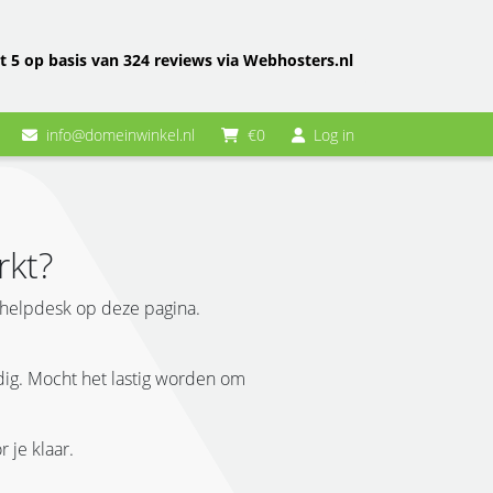
t 5 op basis van 324 reviews via Webhosters.nl
info@domeinwinkel.nl
€0
Log in
rkt?
 helpdesk op deze pagina.
ndig. Mocht het lastig worden om
 je klaar.