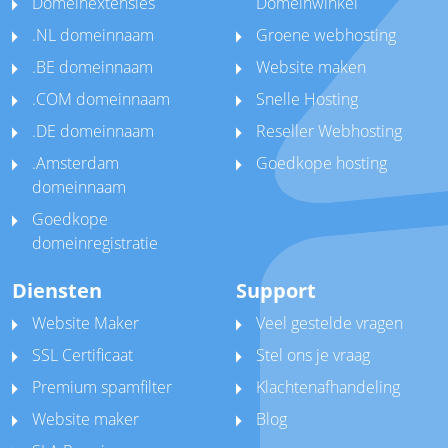
Domeinextensies
Domeinwinkel
.NL domeinnaam
Groene webhosting
.BE domeinnaam
Website maken
.COM domeinnaam
Snelle Hosting
.DE domeinnaam
Reseller Webhosting
.Amsterdam
Goedkope hosting
domeinnaam
Goedkope
domeinregistratie
Diensten
Support
Website Maker
Veel gestelde vragen
SSL Certificaat
Stel ons je vraag
Premium spamfilter
Klachtenafhandeling
Website maker
Blog