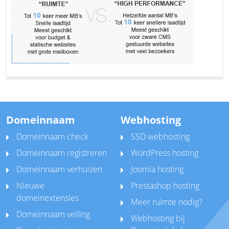
Domeinnaam
Webhosting
Domeinnaam check
SSD webhosting
Domeinnaam registreren
WordPress hosting
Domeinnaam verhuizen
Joomla hosting
Nieuwe
Prestashop hosting
domeinextensies
Meer ruimte nodig?
Domeinnaam veiling
Webhosting bij