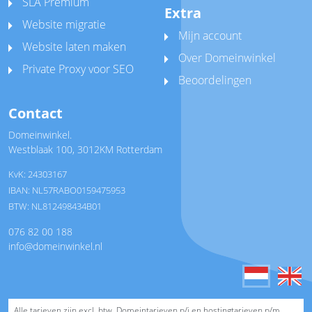
SLA Premium
Extra
Website migratie
Mijn account
Website laten maken
Over Domeinwinkel
Private Proxy voor SEO
Beoordelingen
Contact
Domeinwinkel.
Westblaak 100
,
3012KM Rotterdam
KvK: 24303167
IBAN: NL57RABO0159475953
BTW: NL812498434B01
076 82 00 188
info@domeinwinkel.nl
Alle tarieven zijn excl. btw. Domeintarieven p/j en hostingtarieven p/m