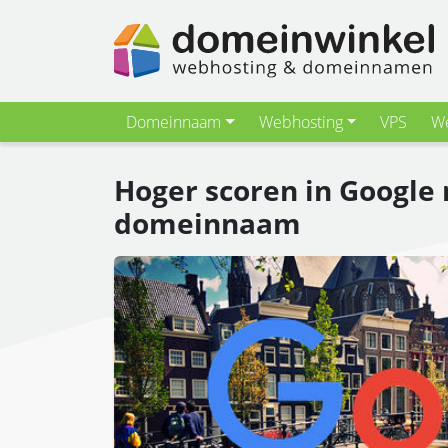
Domeinnaam
Webhosting
VPS
We
Hoger scoren in Googl
domeinnaam