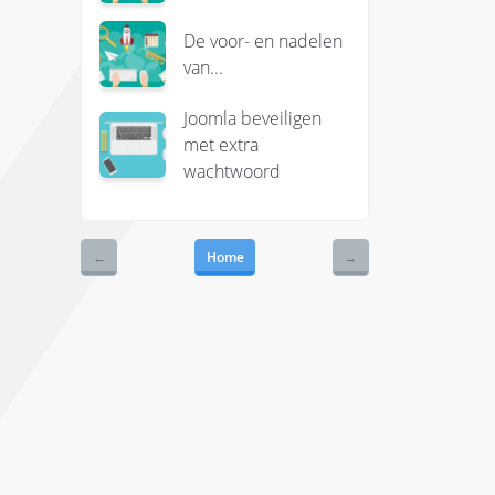
De voor- en nadelen
van...
Joomla beveiligen
met extra
wachtwoord
←
Home
→