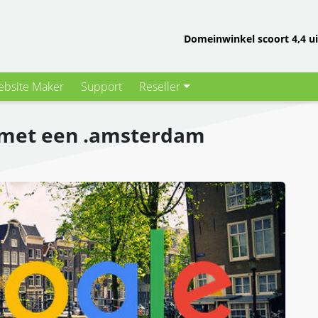
Domeinwinkel scoort 4,4 ui
bsite Maker
Support
Reseller
e met een .amsterdam